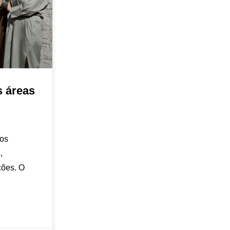
s áreas
los
,
ções. O