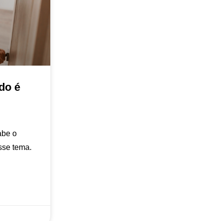
do é
abe o
sse tema.