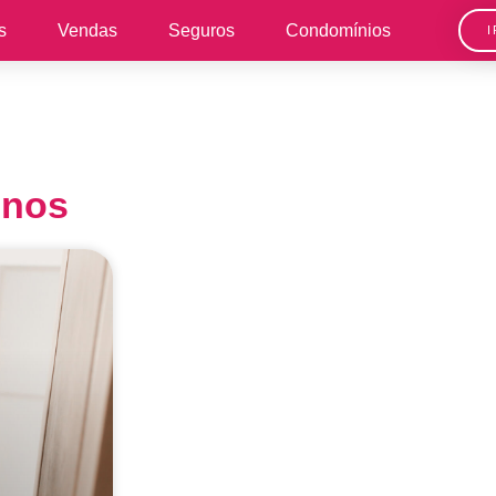
s
Vendas
Seguros
Condomínios
inos